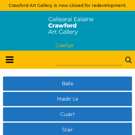
Crawford Art Gallery is now closed for redevelopment.
Gaeilge
Baile
Maidir Le
Cuairt
Stair