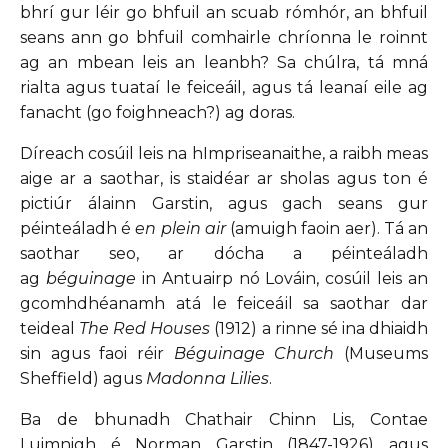
bhrí gur léir go bhfuil an scuab rómhór, an bhfuil
seans ann go bhfuil comhairle chríonna le roinnt
ag an mbean leis an leanbh? Sa chúlra, tá mná
rialta agus tuataí le feiceáil, agus tá leanaí eile ag
fanacht (go foighneach?) ag doras.
Díreach cosúil leis na hImpriseanaithe, a raibh meas
aige ar a saothar, is staidéar ar sholas agus ton é
pictiúr álainn Garstin, agus gach seans gur
péinteáladh é
en plein air
(amuigh faoin aer). Tá an
saothar seo, ar dócha a péinteáladh
ag
béguinage
in Antuairp nó Lováin, cosúil leis an
gcomhdhéanamh atá le feiceáil sa saothar dar
teideal
The Red Houses
(1912) a rinne sé ina dhiaidh
sin agus faoi réir
Béguinage Church
(Museums
Sheffield) agus
Madonna Lilies
.
Ba de bhunadh Chathair Chinn Lis, Contae
Luimnigh é Norman Garstin (1847-1926) agus