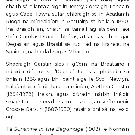
chaith sé blianta a óige in Jersey, Corcaigh, Londain
agus Cape Town, sular chláraigh sé in Acadamh
Ríoga na Mínealaíon in Antuairp sa bhliain 1880.
Ina dhiaidh sin, chaith sé tamall ag staidéar faoi
stiúir Carolus-Duran i bPáras, áit ar casadh Edgar
Degas air, agus thaistil sé fud fad na Fraince, na
Spáinne, na hIodáile agus Mharacó.
Shocraigh Garstin síos i gCorn na Breataine i
ndiaidh dó Louisa ‘Dochie’ Jones a phósadh sa
bhliain 1886 agus bhí baint aige le Scoil Newlyn.
Ealaíontóir cáiliúil ba ea a n-iníon, Alethea Garstin
(1894-1978) freisin, agus dúradh nárbh fhéidir
smacht a choinneáil ar a mac is sine, an scríbhneoir
Crosbie Garstin (1887-1930) nuair a bhí sé ina leaid
óg!
Tá
Sunshine in the Beguinage
(1908) le Norman