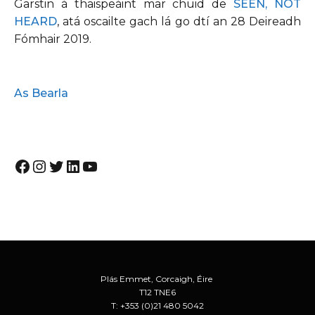
Garstin á thaispeáint mar chuid de
SEEN, NOT
HEARD
, atá oscailte gach lá go dtí an 28 Deireadh
Fómhair 2019.
As Bearla
Facebook
Instagram
Twitter
LinkedIn
YouTube
Plás Emmet, Corcaigh, Éire
T12 TNE6
T: +353 (0)21 480 5042