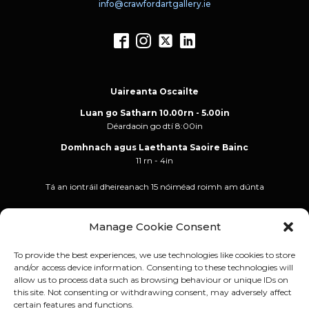
info@crawfordartgallery.ie
Uaireanta Oscailte
Luan go Satharn 10.00rn - 5.00in
Déardaoin go dtí 8:00in
Domhnach agus Laethanta Saoire Bainc
11 rn - 4in
Tá an iontráil dheireanach 15 nóiméad roimh am dúnta
Manage Cookie Consent
To provide the best experiences, we use technologies like cookies to store
and/or access device information. Consenting to these technologies will
allow us to process data such as browsing behaviour or unique IDs on
this site. Not consenting or withdrawing consent, may adversely affect
certain features and functions.