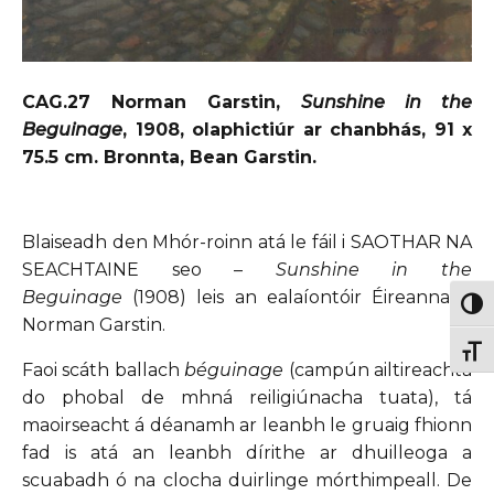
CAG.27 Norman Garstin,
Sunshine in the
Beguinage
, 1908, olaphictiúr ar chanbhás, 91 x
75.5 cm. Bronnta, Bean Garstin.
Blaiseadh den Mhór-roinn atá le fáil i SAOTHAR NA
SEACHTAINE seo –
Sunshine in the
Beguinage
(1908) leis an ealaíontóir Éireannach
Togg
Norman Garstin.
Togg
Faoi scáth ballach
béguinage
(campún ailtireachta
do phobal de mhná reiligiúnacha tuata), tá
maoirseacht á déanamh ar leanbh le gruaig fhionn
fad is atá an leanbh dírithe ar dhuilleoga a
scuabadh ó na clocha duirlinge mórthimpeall. De