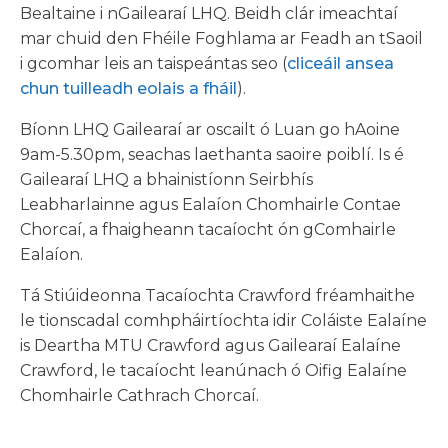
Bealtaine i nGailearaí LHQ. Beidh clár imeachtaí
mar chuid den Fhéile Foghlama ar Feadh an tSaoil
i gcomhar leis an taispeántas seo (
cliceáil ansea
chun tuilleadh eolais a fháil
).
Bíonn LHQ Gailearaí ar oscailt ó Luan go hAoine
9am-5.30pm, seachas laethanta saoire poiblí. Is é
Gailearaí LHQ a bhainistíonn Seirbhís
Leabharlainne agus Ealaíon Chomhairle Contae
Chorcaí, a fhaigheann tacaíocht ón gComhairle
Ealaíon.
Tá Stiúideonna Tacaíochta Crawford fréamhaithe
le tionscadal comhpháirtíochta idir Coláiste Ealaíne
is Deartha MTU Crawford agus Gailearaí Ealaíne
Crawford, le tacaíocht leanúnach ó Oifig Ealaíne
Chomhairle Cathrach Chorcaí.