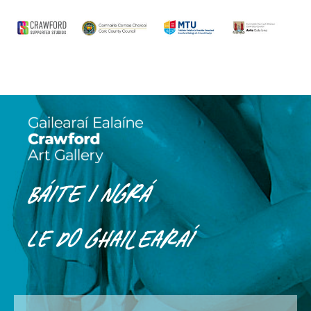
Báite i ngrá
le do ghailearaí