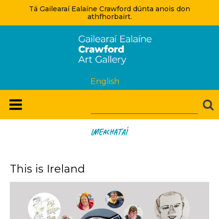
Tá Gailearaí Ealaíne Crawford dúnta anois don
athfhorbairt.
English
Imeachataí
This is Ireland