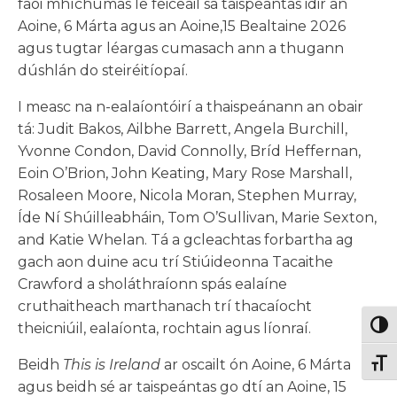
faoi mhíchumas le feiceáil sa taispeántas idir an
Aoine, 6 Márta agus an Aoine,15 Bealtaine 2026
agus tugtar léargas cumasach ann a thugann
dúshlán do steiréitíopaí.
I measc na n-ealaíontóirí a thaispeánann an obair
tá: Judit Bakos, Ailbhe Barrett, Angela Burchill,
Yvonne Condon, David Connolly, Bríd Heffernan,
Eoin O’Brion, John Keating, Mary Rose Marshall,
Rosaleen Moore, Nicola Moran, Stephen Murray,
Íde Ní Shúilleabháin, Tom O’Sullivan, Marie Sexton,
and Katie Whelan. Tá a gcleachtas forbartha ag
gach aon duine acu trí Stiúideonna Tacaithe
Crawford a sholáthraíonn spás ealaíne
cruthaitheach marthanach trí thacaíocht
theicniúil, ealaíonta, rochtain agus líonraí.
Togg
Beidh
This is Ireland
ar oscailt ón Aoine, 6 Márta
Togg
agus beidh sé ar taispeántas go dtí an Aoine, 15