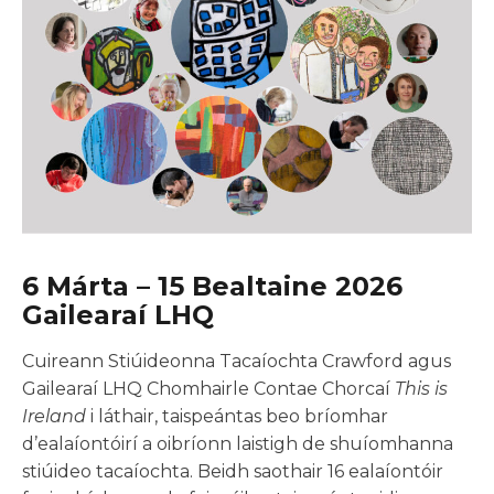
6 Márta – 15 Bealtaine 2026
Gailearaí LHQ
Cuireann Stiúideonna Tacaíochta Crawford agus
Gailearaí LHQ Chomhairle Contae Chorcaí
This is
Ireland
i láthair, taispeántas beo bríomhar
d’ealaíontóirí a oibríonn laistigh de shuíomhanna
stiúideo tacaíochta. Beidh saothair 16 ealaíontóir