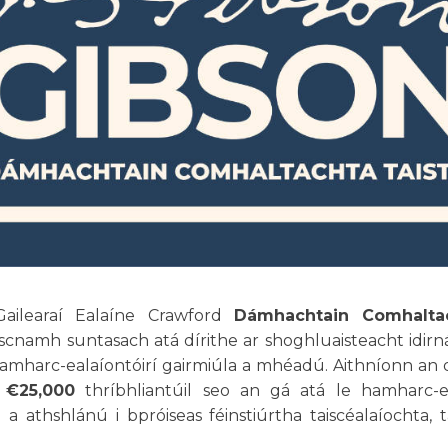
Gailearaí Ealaíne Crawford
Dámhachtain Comhaltac
nscnamh suntasach atá dírithe ar shoghluaisteacht idirn
’amharc-ealaíontóirí gairmiúla a mhéadú. Aithníonn an
h
€25,000
thríbhliantúil seo an gá atá le hamharc-ea
a athshlánú i bpróiseas féinstiúrtha taiscéalaíochta,