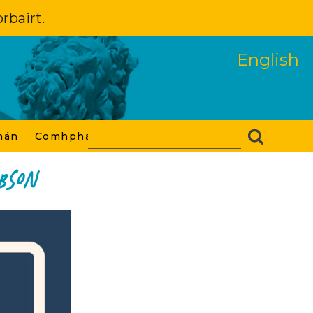
rbairt.
English
hán
Comhpháirtochtaí
BSON