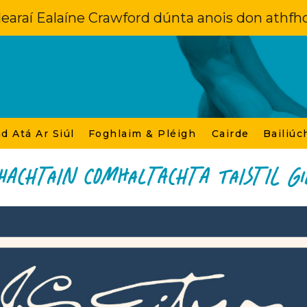
learaí Ealaíne Crawford dúnta anois don athfho
d Atá Ar Siúl
Foghlaim & Pléigh
Cairde
Bailiúc
HACHTAIN COMHALTACHTA TAISTIL GI