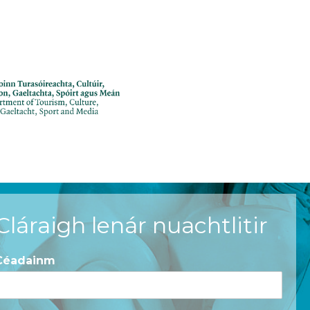
Cláraigh lenár nuachtlitir
Céadainm