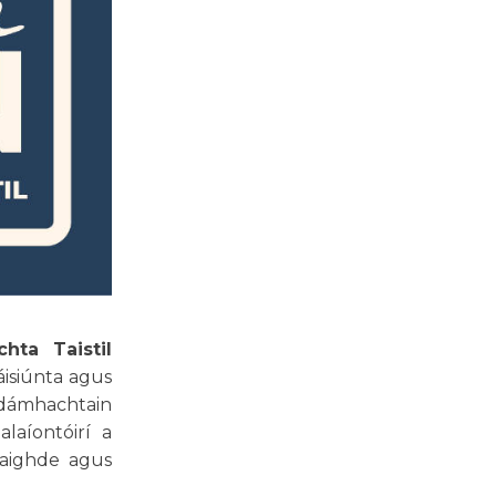
hta Taistil
áisiúnta agus
 dámhachtain
laíontóirí a
 taighde agus