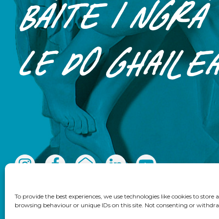
Báite i ngrá
le do ghaile
To provide the best experiences, we use technologies like cookies to store
browsing behaviour or unique IDs on this site. Not consenting or withdra