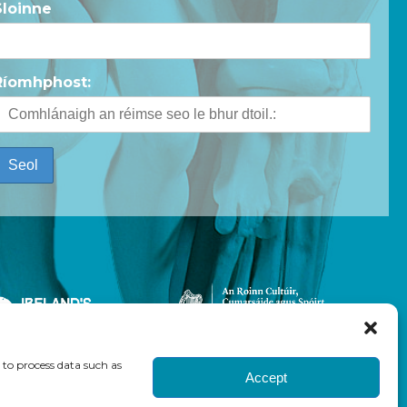
Sloinne
Ríomhphost:
 to process data such as
Accept