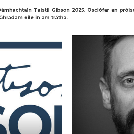
mhachtain Taistil Gibson 2025. Osclófar an próise
hradam eile in am trátha.