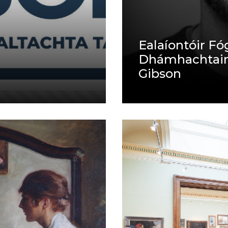
Ealaíontóir Fó
Dhámhachtain 
Gibson
17/06/2025