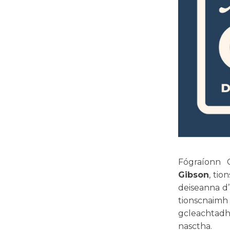
Fógraíonn 
Gibson
, tio
deiseanna d
tionscnaim
gcleachtadh 
nasctha.