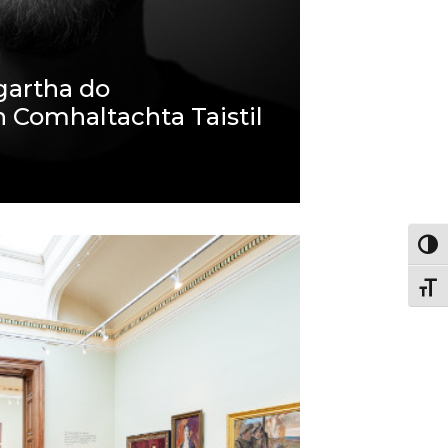
gartha do
Comhaltachta Taistil
Togg
Togg