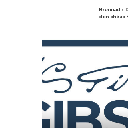
Bronnadh Dá
don chéad G