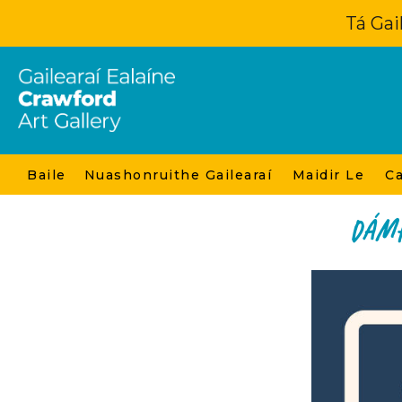
Tá Gai
Baile
Nuashonruithe Gailearaí
Maidir Le
Ca
DÁM