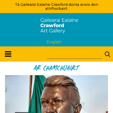
Tá Gailearaí Ealaíne Crawford dúnta anois don
athfhorbairt.
English
Ar Chamchuairt