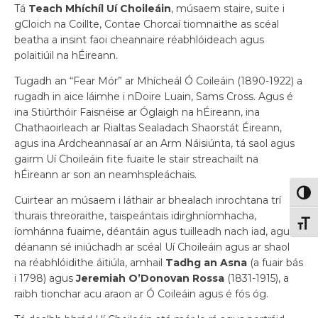
Tá
Teach Mhíchíl Uí Choileáin
, músaem staire, suite i
gCloich na Coillte, Contae Chorcaí tiomnaithe as scéal
beatha a insint faoi cheannaire réabhlóideach agus
polaitiúil na hÉireann.
Tugadh an “Fear Mór” ar Mhícheál Ó Coileáin (1890-1922) a
rugadh in aice láimhe i nDoire Luain, Sams Cross. Agus é
ina Stiúrthóir Faisnéise ar Óglaigh na hÉireann, ina
Chathaoirleach ar Rialtas Sealadach Shaorstát Éireann,
agus ina Ardcheannasaí ar an Arm Náisiúnta, tá saol agus
gairm Uí Choileáin fite fuaite le stair streachailt na
hÉireann ar son an neamhspleáchais.
Togg
Cuirtear an músaem i láthair ar bhealach inrochtana trí
thurais threoraithe, taispeántais idirghníomhacha,
Togg
íomhánna fuaime, déantáin agus tuilleadh nach iad, agus
déanann sé iniúchadh ar scéal Uí Choileáin agus ar shaol
na réabhlóidithe áitiúla, amhail
Tadhg an Asna
(a fuair bás
i 1798) agus
Jeremiah O’Donovan Rossa
(1831-1915), a
raibh tionchar acu araon ar Ó Coileáin agus é fós óg.