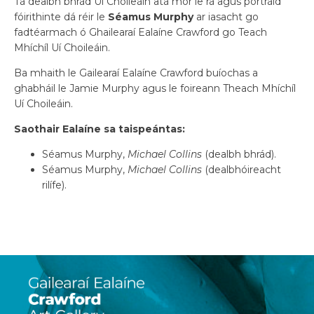
Tá dealbh bhrád Uí Choileáin atá mór le rá agus portráid
fóirithinte dá réir le
Séamus Murphy
ar iasacht go
fadtéarmach ó Ghailearaí Ealaíne Crawford go Teach
Mhíchíl Uí Choileáin.
Ba mhaith le Gailearaí Ealaíne Crawford buíochas a
ghabháil le Jamie Murphy agus le foireann Theach Mhíchíl
Uí Choileáin.
Saothair Ealaíne sa taispeántas:
Séamus Murphy,
Michael Collins
(dealbh bhrád).
Séamus Murphy,
Michael Collins
(dealbhóireacht
rilífe).