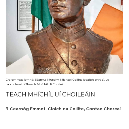
Creidmheas íomhá: Séamus Murphy, Michael Collins (dealbh bhrád). Le
caoinchead ó Theach Mhíchíl Uí Choileáin.
TEACH MHÍCHÍL UÍ CHOILEÁIN
7 Cearnóg Emmet, Cloich na Coillte, Contae Chorcaí