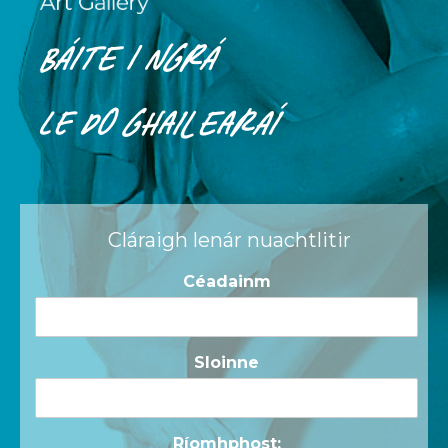
Báite i ngrá
le do ghailearaí
Cláraigh lenár nuachtlitir
Céadainm
Sloinne
Ríomhphost: