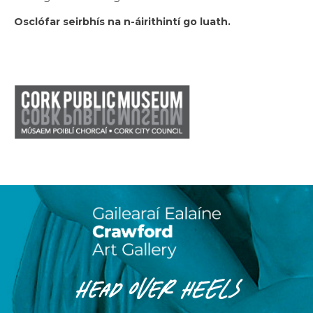
Osclófar seirbhís na n-áirithintí go luath.
HEAD OVER HEELS