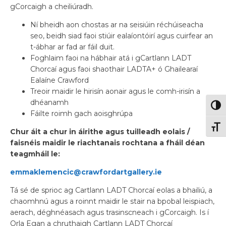
gCorcaigh a cheiliúradh.
Ní bheidh aon chostas ar na seisiúin réchúiseacha
seo, beidh siad faoi stiúir ealaíontóirí agus cuirfear an
t-ábhar ar fad ar fáil duit.
Foghlaim faoi na hábhair atá i gCartlann LADT
Chorcaí agus faoi shaothair LADTA+ ó Ghailearaí
Ealaíne Crawford
Treoir maidir le hirisín aonair agus le comh-irisín a
dhéanamh
Togg
Fáilte roimh gach aoisghrúpa
Togg
Chur áit a chur in áirithe agus tuilleadh eolais /
faisnéis maidir le riachtanais rochtana a fháil déan
teagmháil le:
emmaklemencic@crawfordartgallery.ie
Tá sé de sprioc ag Cartlann LADT Chorcaí eolas a bhailiú, a
chaomhnú agus a roinnt maidir le stair na bpobal leispiach,
aerach, déghnéasach agus trasinscneach i gCorcaigh. Is í
Orla Egan a chruthaigh Cartlann LADT Chorcaí