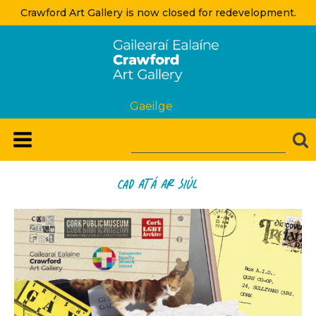
Crawford Art Gallery is now closed for redevelopment.
Gaeilge
Cad Atá Ar Siúl