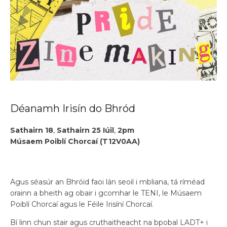
Déanamh Irisín do Bhród
Sathairn 18
,
Sathairn 25 Iúil
,
2pm
Músaem Poiblí Chorcaí (T12V0AA)
Agus séasúr an Bhróid faoi lán seoil i mbliana, tá ríméad
orainn a bheith ag obair i gcomhar le TENI, le Músaem
Poiblí Chorcaí agus le Féile Irisíní Chorcaí.
Bí linn chun stair agus cruthaitheacht na bpobal LADT+ i